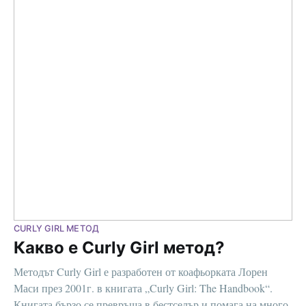
CURLY GIRL МЕТОД
Какво е Curly Girl метод?
Методът Curly Girl е разработен от коафьорката Лорен
Маси през 2001г. в книгата „Curly Girl: The Handbook“.
Книгата бързо се превръща в бестселър и помага на много