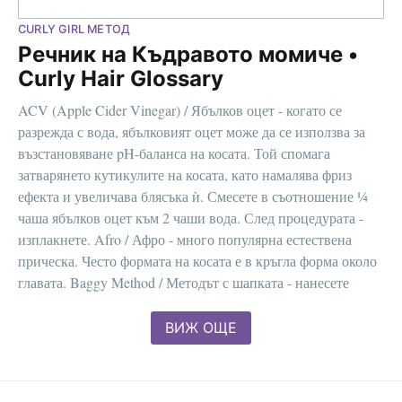
CURLY GIRL МЕТОД
Речник на Къдравото момиче •
Curly Hair Glossary
ACV (Apple Cider Vinegar) / Ябълков оцет - когато се
разрежда с вода, ябълковият оцет може да се използва за
възстановяване pH-баланса на косата. Той спомага
затварянето кутикулите на косата, като намалява фриз
ефекта и увеличава блясъка ѝ. Смесете в съотношение ¼
чаша ябълков оцет към 2 чаши вода. След процедурата -
изплакнете. Afro / Афро - много популярна естествена
прическа. Често формата на косата е в кръгла форма около
главата. Baggy Method / Методът с шапката - нанесете
балсам или маска
ВИЖ ОЩЕ