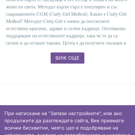
жени по света. Методът кърли гърл е популярен и със
съкращението CGM (Curly Girl Method). Какво е Curly Girl
Method? Методът Curly Girl е начин да постигнете
естествено красиви, здрави и силни къдрици. Оптимално
поддържане на естествените къдрици, така че те да са
силни и да останат такива. Целта е да получите лъскави и
отскачащи ест
ВИЖ ОЩЕ
При натискане на "Запази настройките", или ако
продължите да разглеждате сайта, Вие приемате
Начало
всички бисквитки, чиято цел е подобряване на
Магазин