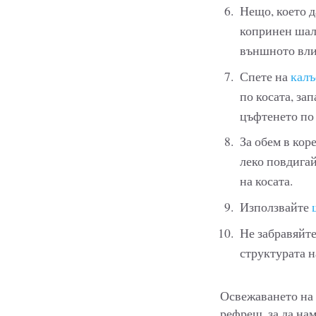
Нещо, което д
копринен ша
външното влия
Спете на
калъ
по косата, за
цъфтенето по 
За обем в кор
леко повдигай
на косата.
Използвайте
Не забравяйте
структурата н
Освежаването на 
рефреш, за да нам