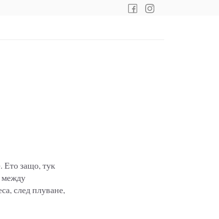
 Ето защо, тук
е между
са, след плуване,