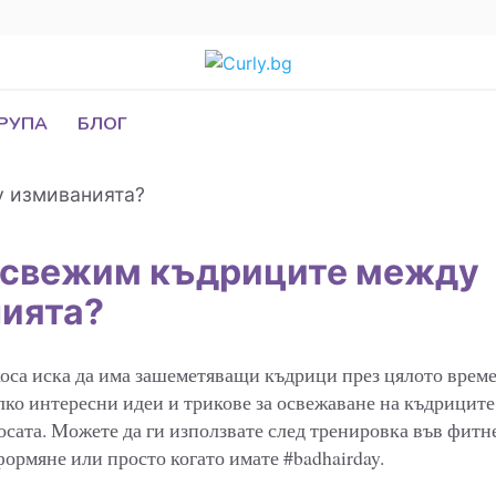
ГРУПА
БЛОГ
освежим къдриците между
ията?
коса иска да има зашеметяващи къдрици през цялото време.
лко интересни идеи и трикове за освежаване на къдрицит
осата. Можете да ги използвате след тренировка във фитне
формяне или просто когато имате #badhairday.