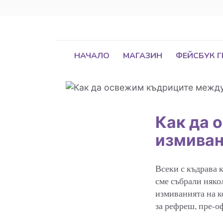
НАЧАЛО
МАГАЗИН
ФЕЙСБУК 
Как да 
измиван
Всеки с къдрава 
сме събрали няко
измиванията на к
за рефреш, пре-о