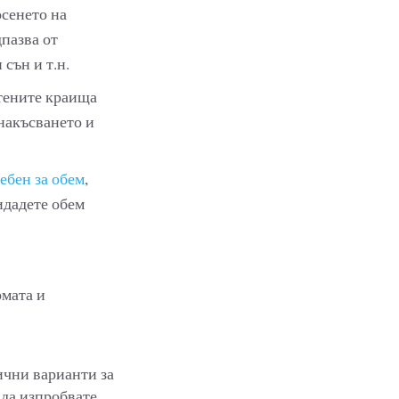
осенето на
дпазва от
сън и т.н.
етените краища
 накъсването и
ебен за обем
,
идадете обем
рмата и
ични варианти за
 да изпробвате