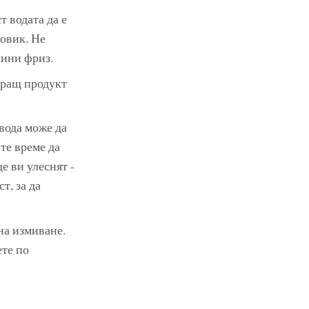
т водата да е
ровик. Не
чини фриз.
иращ продукт
вода може да
те време да
е ви улеснят -
т, за да
на измиване.
ете по