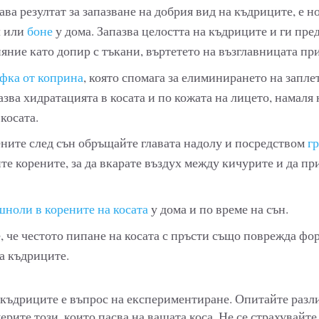
ава резултат за запазване на добрия вид на къдриците, е н
л или
боне
у дома. Запазва целостта на къдриците и ги пре
ние като допир с тъкани, въртетето на възглавницата при 
фка от коприна
, която спомага за елиминирането на запл
пазва хидратацията в косата и по кожата на лицето, намаля
косата.
ените след сън обръщайте главата надолу и посредством
гр
те корените, за да вкарате въздух между кичурите и да пр
шноли в корените на косата
у дома и по време на сън.
, че честото пипане на косата с пръсти също поврежда фо
а къдриците.
къдриците е въпрос на експериментиране. Опитайте разл
ерите този, които пасва на вашата коса. Не се страхувайте