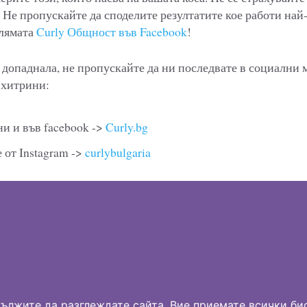
 Не пропускайте да споделите резултатите кое работи най
олямата
Curly Общност във Facebook
!
е допаднала, не пропускайте да ни последвате в социални 
 хитрини:
и и във facebook ->
Curly.bg
 от Instagram ->
curlybulgaria
дължите да разглеждате сайта, Вие приемате всички бис