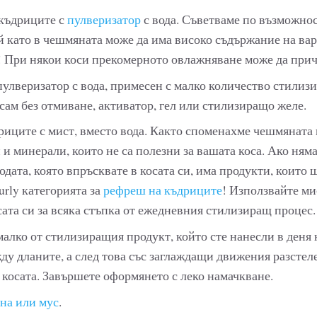
къдриците с
пулверизатор
с вода. Съветваме по възможнос
й като в чешмяната може да има високо съдържание на ва
! При някои коси прекомерното овлажняване може да при
улверизатор с вода, примесен с малко количество стилиз
лсам без отмиване, активатор, гел или стилизиращо желе.
иците с мист, вместо вода. Както споменахме чешмяната 
и минерали, които не са полезни за вашата коса. Ако няма
одата, която впръсквате в косата си, има продукти, които щ
urly категорията за
рефреш на къдриците
! Използвайте мис
ата си за всяка стъпка от ежедневния стилизиращ процес.
алко от стилизиращия продукт, който сте нанесли в деня 
ду дланите, а след това със заглаждащи движения разстел
косата. Завършете оформянето с леко намачкване.
на или мус
.