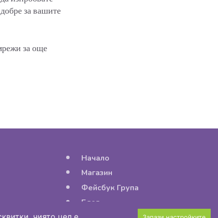
-добре за вашите
мрежи за още
Начало
Магазин
Фейсбук Група
Блог
квитки, чиято цел е
Запази настройките