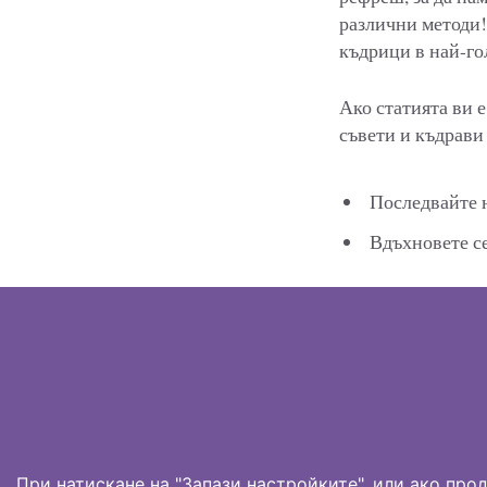
различни методи!
къдрици в най-г
Ако статията ви 
съвети и къдрави
Последвайте н
Вдъхновете се
При натискане на "Запази настройките", или ако про