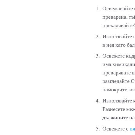
Освежавайте 
преварена, тъ
прекалявайте
Използвайте п
в нея като ба
Освежете къдр
има химикали 
преварявате в
разгледайте C
намокрите кос
Използвайте м
Разнесете меж
дължините на 
Освежете с
пя