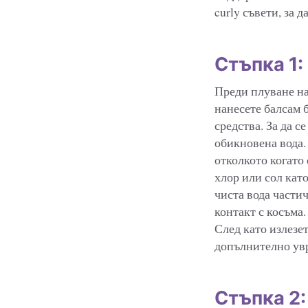
curly съвети, за 
Стъпка 1:
Преди плуване нам
нанесете балсам 
средства. За да с
обикновена вода. 
отколкото когато 
хлор или сол кат
чиста вода частич
контакт с косъма.
След като излезет
допълнително ув
Стъпка 2