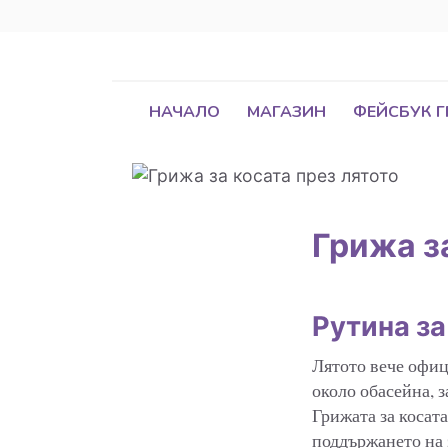
НАЧАЛО
МАГАЗИН
ФЕЙСБУК 
Грижа з
Рутина за
Лятото вече офиц
около обасейна, з
Грижата за косата
поддържането на 