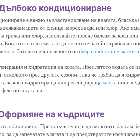
 Дълбоко кондициониране
иониране е важно за възстановяване на влагата, блясъка и
 всякакви щети от слънце, морска вода или хлор. Ако имат
а грижа или хлор, използвайте повече балсам за коса или
и. Когато сте или смятате да посетите басейн, трябва да по
много. Затова и използването на
deep conditioning маски 
енерация и хидратация на косата. През лятото водата се и
и, отколкото през другите сезони, така че трябва да я хидр
та за коса хидратираща или регенерираща
маска
поне вед
рфектно косата си.
 Оформяне на къдриците
кто обикновено. Препоръчително е да включите балсам бе
о, за да запечатате влагата и да предотвратите изсушаване