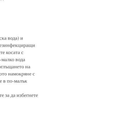
ска вода) и
и дезинфекциращи
те косата с
-малко вода
поглъщането на
ното намокряне с
е в по-малък
е за да избегнете