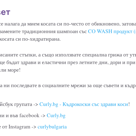
вет
е налага да мием косата си по-често от обикновено, затов
 замените традиционния шампоан със
CO WASH продукт (
 косата си по-хидратирана.
исаните стъпки, а също използвате специална грижа от ут
е бъдат здрави и еластични през летните дни, дори и пр
или море!
а ни последвате в социалните мрежи за още съвети и къд
йсбук групата ->
Curly.bg - Къдрокоски със здрави коси
!
и и във facebook ->
Curly.bg
 от Instagram ->
curlybulgaria