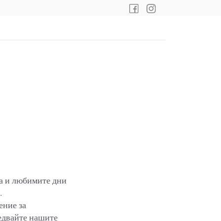
да и любимите дни
.
ение за
ледвайте нашите