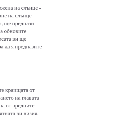
ожена на слънце -
ане на слънце
а, ще предпази
да обновите
осата ви ще
 за да я предпазите
те краищата от
ането на главата
па от вредните
ятната ви визия.