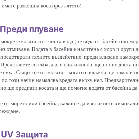
да имате разкошна коса през лятото!
 Преди плуване
окрете косата си с чиста вода (не вода от басейн или мор
без отмиване. Водата в басейна е наситена с хлор и друг
е предотврати тяхното въздействие, преди влизане намокре
Представете си гъба, ако е навлажнена, ще попие доста по
е суха. Същото е и с косата – когато е влажна ще намали 
о по този начин намалява вредата върху нея. Предварител
но ще предпази косата и ще помогне водата от басейна да 
е от морето или басейна, важно е да изплакнете химикалит
реждане.
: UV Защита