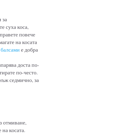
 за
е суха коса,
 правете повече
магате на косата
и балсами
е добра
зпарява доста по-
атирате по-често.
нъж седмично, за
з отмиване,
 на косата.