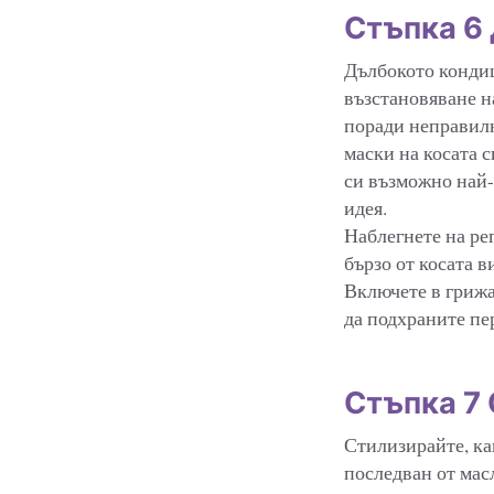
Стъпка 6
Дълбокото кондиц
възстановяване на
поради неправилн
маски на косата с
си възможно най-
идея.
Наблегнете на рег
бързо от косата в
Включете в грижа
да подхраните пе
Стъпка 7
Стилизирайте, ка
последван от масл