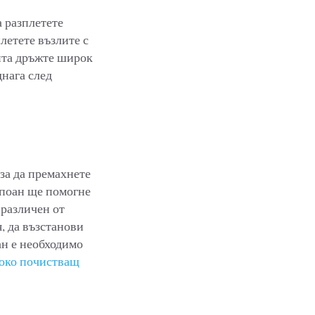
а разплетете
плетете възлите с
анта дръжте широк
днага след
 за да премахнете
мпоан ще помогне
 различен от
, да възстанови
ан е необходимо
боко почистващ