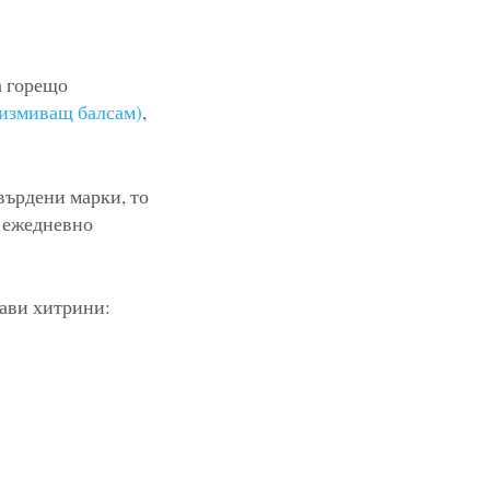
а горещо
измиващ балсам)
,
върдени марки, то
и ежедневно
рави хитрини: