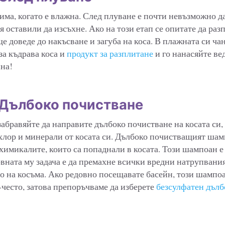
вима, когато е влажна. След плуване е почти невъзможно д
е я оставили да изсъхне. Ако на този етап се опитате да раз
ще доведе до накъсване и загуба на коса. В плажната си ч
за къдрава коса и
продукт за разплитане
и го нанасяйте ве
йна!
 Дълбоко почистване
забравяйте да направите дълбоко почистване на косата си,
хлор и минерали от косата си. Дълбоко почистващият ша
 химикалите, които са попаднали в косата. Този шампоан е
вната му задача е да премахне всички вредни натрупвания
то на косъма. Ако редовно посещавате басейн, този шампо
-често, затова препоръчваме да изберете
безсулфатен дъл