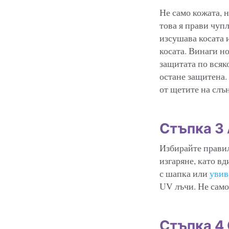
Не само кожата, н
това я прави чуп
изсушава косата и
косата. Винаги но
защитата по всяко
остане защитена.
от щетите на слъ
Стъпка 3 
Избирайте правил
изгаряне, като вд
с шапка или
увив
UV лъчи. Не само
Стъпка 4