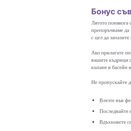
Бонус съ
Лятото понякога с
препоръчваме да
с цел да запазите
Ако прилагате оп
вашите къдрици щ
къпане в басейн 
Не пропускайте д
Влезте във фе
Последвайте н
Вдъхновете се