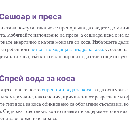
 Сешоар и преса
йн става по-суха, така че се препоръчва да сведете до ми
та. Избягвайте използване на преса, а сешоара нека е на с
търкате енергично с кърпа мократа си коса. Избършете дел
 с гребен или
четка, подходяща за къдрава коса.
С особена 
исаната коса, тъй като в хлорирана вода става още по-уяз
Спрей вода за коса
 впръсквайте често
спрей или вода за коса
, за да осигурит
р и замърсяване, накъсвания, причинени от разресване и 
те тип вода за коса обикновено са обогатени съсътавки, к
. Съдържат съставки, които помагат в задържането на влаг
есна за оформяне и здрава.