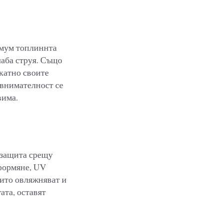
нимум топлиннта
лаба струя. Също
икатно своите
внимателност се
вима.
е защита срещу
оформяне, UV
оито овляжняват и
ата, оставят