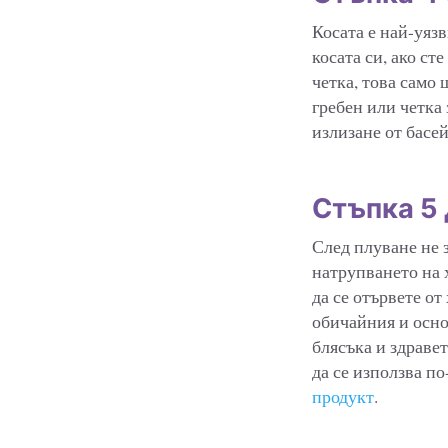
Косата е най-уяз
косата си, ако ст
четка, това само 
гребен или четка 
излизане от басе
Стъпка 5
След плуване не 
натрупването на 
да се отървете от
обичайния и осно
блясъка и здраве
да се използва по
продукт
.