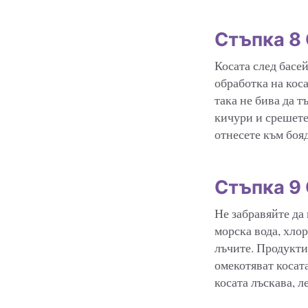
Стъпка 8
Косата след басе
обработка на коса
така не бива да 
кичури и срешете
отнесете към бояд
Стъпка 9 
Не забравяйте да
морска вода, хло
лъчите. Продукти
омекотяват косата
косата лъскава, л