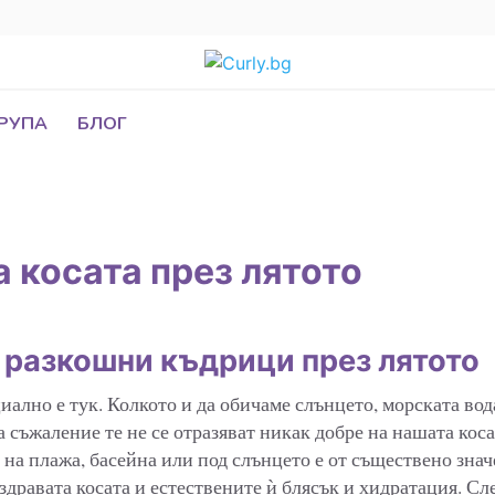
ГРУПА
БЛОГ
а косата през лятото
 разкошни къдрици през лятото
иално е тук. Колкото и да обичаме слънцето, морската во
а съжаление те не се отразяват никак добре на нашата коса
 на плажа, басейна или под слънцето е от съществено знач
здравата косата и естествените ѝ блясък и хидратация. С