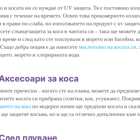
о и косата ни се нуждае от UV защита. Тя е постоянно изл
ливя с течение на времето. Освен това прекомерното излаг
 я прави по-слаба, но използването на продукт с uv защит
сете слънцезащита за коса в чантата си – така ще можете 
 време и след като сте поплували в морето или басейна, к
 Също добра опция е да нанесете
масло/олио на косата си
,
нцето, морето и хлорираната вода.
Аксесоари за коса
ните прически – когато сте на плажа, можете да предпази
игнете косата си прибрана (плитки, кок, усукване). Покрив
ането на шал
по модерен начин ще предпази косата и скал
 ще защитят косъма, но и ще са отлично допълнение към л
 След плуване