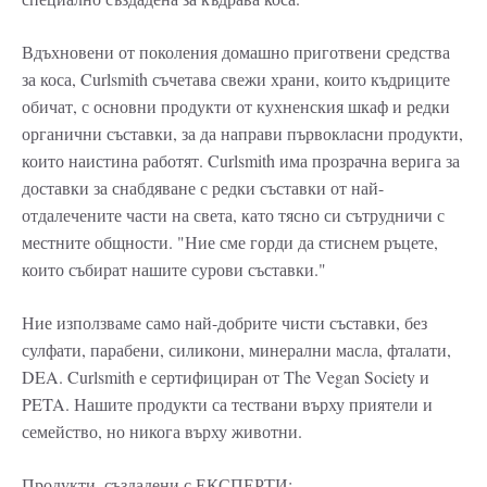
Вдъхновени от поколения домашно приготвени средства
за коса, Curlsmith съчетава свежи храни, които къдриците
обичат, с основни продукти от кухненския шкаф и редки
органични съставки, за да направи първокласни продукти,
които наистина работят. Curlsmith има прозрачна верига за
доставки за снабдяване с редки съставки от най-
отдалечените части на света, като тясно си сътрудничи с
местните общности. "Ние сме горди да стиснем ръцете,
които събират нашите сурови съставки."
Ние използваме само най-добрите чисти съставки, без
сулфати, парабени, силикони, минерални масла, фталати,
DEA. Curlsmith е сертифициран от The Vegan Society и
PETA. Нашите продукти са тествани върху приятели и
семейство, но никога върху животни.
Продукти, създадени с ЕКСПЕРТИ: