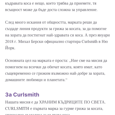
къдравата коса е нещо, което трябва да приемете, тя
всъщност може да бъде доста сложна за управление.
След много искания от общността, марката реши да
създаде линия продукти за грижа за косата, за да помогне
на хората да постигнат най-здравата си коса. А през януари
2018 г. Михал Берски официално стартира Curlsmith в Ню
Йорк.
Основната цел на марката е проста: „Ние сме на мисия да
помогнем на всички да обичат косата, която имат, като
същевременно се грижим възможно най-добре за хората,
домашните любимци и планетата.“
За Curlsmith
Нашата мисия е да ХРАНИМ КЪДРИЦИТЕ ПО СВЕТА.
CURLSMITH е първата марка за гурме грижа за косата,
специално създадена за къдрава коса.