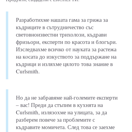
Разработихме нашата гама за грижа за
къдриците в сътрудничество със
световноизвестни трихолози, къдрави
фризьори, експерти по красота и блогъри.
Изследвахме всичко от науката за растежа
на кoсата до изкуството за поддържане на
къдрици и изляхме цялото това знание в
Curlsmith.
Но да не забравяме най-големите експерти
– вас! Преди да стъпим в кухнята на
Curlsmith, излязохме на улицата, за да
разберем повече за проблемите с
къдравите момичета. След това се заехме