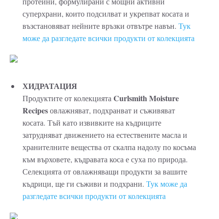
протеини, формулирани с мощни активни
суперхрани, които подсилват и укрепват косата и
възстановяват нейните връзки отвътре навън.
Тук
може да разгледате всички продукти от колекцията
ХИДРАТАЦИЯ
Curlsmith Moisture
Продуктите от колекцията
Recipes
овлажняват, подхранват и съживяват
косата. Тъй като извивките на къдриците
затрудняват движението на естествените масла и
хранителните вещества от скалпа надолу по косъма
към върховете, къдравата коса е суха по природа.
Селекцията от овлажняващи продукти за вашите
къдрици, ще ги съживи и подхрани.
Тук може да
разгледате всички продукти от колекцията