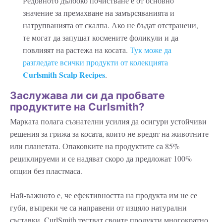
Редовното дълбоко почистване е от основно
значение за премахване на замърсяванията и
натрупванията от скалпа. Ако не бъдат отстранени,
те могат да запушат космените фоликули и да
повлияят на растежа на косата.
Тук може да
разгледате всички продукти от колекцията
Curlsmith Scalp Recipes
.
Заслужава ли си да пробвате
продуктите на Curlsmith?
Марката полага съзнателни усилия да осигури устойчиви
решения за грижа за косата, които не вредят на животните
или планетата. Опаковките на продуктите са 85%
рециклируеми и се надяват скоро да предложат 100%
опции без пластмаса.
Най-важното е, че ефективността на продукта им не се
губи, въпреки че са направени от изцяло натурални
съставки. CurlSmith тестват своите продукти многократно