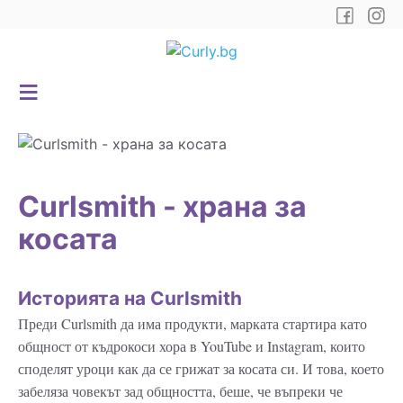
Curlsmith - храна за
косата
Историята на Curlsmith
Преди Curlsmith да има продукти, марката стартира като
общност от къдрокоси хора в YouTube и Instagram, които
споделят уроци как да се грижат за косата си. И това, което
забеляза човекът зад общността, беше, че въпреки че