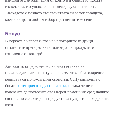
изсветлява, изсушава се и изглежда суха и изтощена.
Авокадото е познато със свойствата си за топлозащита,
което го прави любим избор през летните месеци.
Бонус
В борбата с изправянето на непокорните къдрици,
стилистите препоръчват стилизиращи продукти за
изправяне с авокадо!
Авокадото определено е любима съставка на
производителите на натурална козметика, благодарение на
редицата си положителни свойства. Curly разполага с
богата
категория продукти с авокадо
, така че не се
колебайте да потърсите своя верен помощник сред нашите
специално селектирани продукти за нуждите на къдравите
коси!