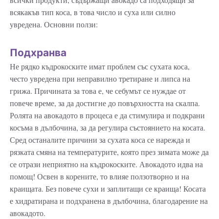
всякакъв тип коса, в това число и суха или силно
увредена. Основни ползи:
Подхранва
Не рядко къдрокоските имат проблем със сухата коса,
често увредена при неправилно третиране и липса на
грижа. Причината за това е, че себумът се нуждае от
повече време, за да достигне до повърхността на скалпа.
Ролята на авокадото в процеса е да стимулира и подкрани
косъма в дълбочина, за да регулира състоянието на косата.
Сред останалите причини за сухата коса се нарежда и
рязката смяна на температурите, която през зимата може да
се отрази неприятно на къдрокоските. Авокадото идва на
помощ! Освен в корените, то влияе ползотворно и на
краищата. Без повече сухи и заплитащи се краища! Косата
е хидратирана и подхранена в дълбочина, благодарение на
авокадото.