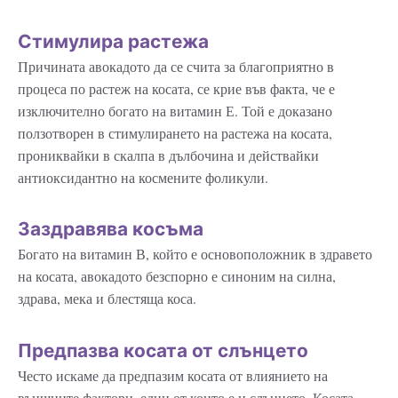
Стимулира растежа
Причината авокадото да се счита за благоприятно в
процеса по растеж на косата, се крие във факта, че е
изключително богато на витамин Е. Той е доказано
ползотворен в стимулирането на растежа на косата,
прониквайки в скалпа в дълбочина и действайки
антиоксидантно на космените фоликули.
Заздравява косъма
Богато на витамин В, който е основоположник в здравето
на косата, авокадото безспорно е синоним на силна,
здрава, мека и блестяща коса.
Предпазва косата от слънцето
Често искаме да предпазим косата от влиянието на
външните фактори, един от които е и слънцето. Косата