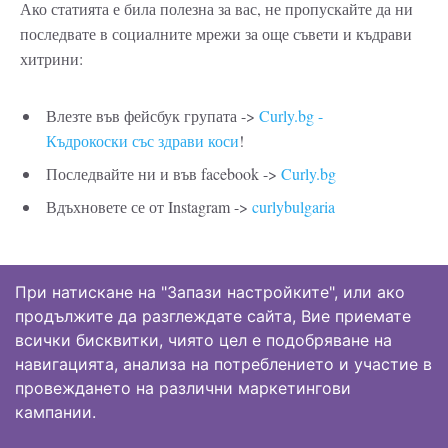
Ако статията е била полезна за вас, не пропускайте да ни
последвате в социалните мрежи за още съвети и къдрави
хитрини:
Влезте във фейсбук групата ->
Curly.bg -
Къдрокоски със здрави коси
!
Последвайте ни и във facebook ->
Curly.bg
Вдъхновете се от Instagram ->
curlybulgaria
При натискане на "Запази настройките", или ако
продължите да разглеждате сайта, Вие приемате
Начало
всички бисквитки, чиято цел е подобряване на
Магазин
навигацията, анализа на потреблението и участие в
провеждането на различни маркетингови
Фейсбук Група
кампании.
Блог